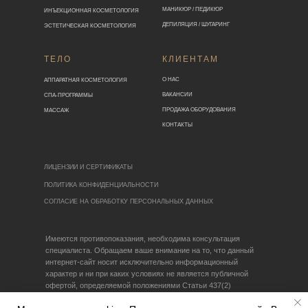
МАНИКЮР / ПЕДИКЮР
ИНЪЕКЦИОННАЯ КОСМЕТОЛОГИЯ
ДЕПИЛЯЦИЯ / ШУГАРИНГ
ЭСТЕТИЧЕСКАЯ КОСМЕТОЛОГИЯ
ТЕЛО
КЛИЕНТАМ
О НАС
АППАРАТНАЯ КОСМЕТОЛОГИЯ
ВАКАНСИИ
СПА-ПРОГРАММЫ
ПРОДАЖА ОБОРУДОВАНИЯ
МАССАЖ
КОНТАКТЫ
ЛИЦЕНЗИИ И СЕРТИФИКАТЫ
ПОЛИТИКА КОНФИДЕНЦИАЛЬНОСТИ
СОГЛАСИЕ НА ОБРАБОТКУ ПЕРСОНАЛЬНЫХ ДАННЫХ
Имеются противопоказания, необходима консультация
специалиста. Обращаем ваше внимание на то, что данный
интернет-сайт носит исключительно информационный
характер и ни при каких условиях не является публичной
офертой, определяемой положениями Статьи 437(2)
Гражданского кодекса Российской Федерации