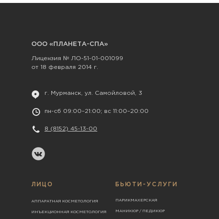
ООО «ПЛАНЕТА-СПА»
Лицензия № ЛО-51-01-001099
от 18 февраля 2014 г.
г. Мурманск, ул. Самойловой, 3
пн-сб 09:00–21:00; вс 11:00–20:00
8 (8152) 45-13-00
ЛИЦО
БЬЮТИ-УСЛУГИ
ПАРИКМАХЕРСКАЯ
АППАРАТНАЯ КОСМЕТОЛОГИЯ
МАНИКЮР / ПЕДИКЮР
ИНЪЕКЦИОННАЯ КОСМЕТОЛОГИЯ