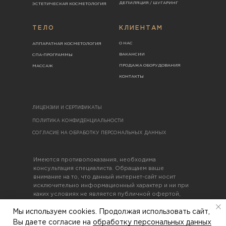
ДЕПИЛЯЦИЯ / ШУГАРИНГ
ЭСТЕТИЧЕСКАЯ КОСМЕТОЛОГИЯ
ТЕЛО
КЛИЕНТАМ
О НАС
АППАРАТНАЯ КОСМЕТОЛОГИЯ
ВАКАНСИИ
СПА-ПРОГРАММЫ
ПРОДАЖА ОБОРУДОВАНИЯ
МАССАЖ
КОНТАКТЫ
ЛИЦЕНЗИИ И СЕРТИФИКАТЫ
ПОЛИТИКА КОНФИДЕНЦИАЛЬНОСТИ
СОГЛАСИЕ НА ОБРАБОТКУ ПЕРСОНАЛЬНЫХ ДАННЫХ
Имеются противопоказания, необходима
консультация специалиста. Обращаем ваше
внимание на то, что данный интернет-сайт носит
исключительно информационный характер и ни при
каких условиях не является публичной офертой,
определяемой положениями Статьи 437(2)
Гражданского кодекса Российской Федерации
Мы используем cookies. Продолжая использовать сайт,
Вы даете согласие на
обработку персональных данных