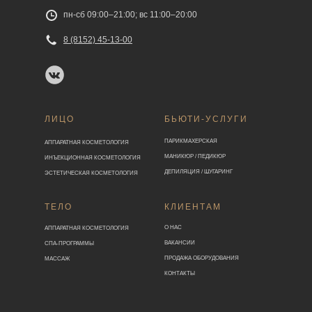
пн-сб 09:00–21:00; вс 11:00–20:00
8 (8152) 45-13-00
ЛИЦО
БЬЮТИ-УСЛУГИ
ПАРИКМАХЕРСКАЯ
АППАРАТНАЯ КОСМЕТОЛОГИЯ
МАНИКЮР / ПЕДИКЮР
ИНЪЕКЦИОННАЯ КОСМЕТОЛОГИЯ
ДЕПИЛЯЦИЯ / ШУГАРИНГ
ЭСТЕТИЧЕСКАЯ КОСМЕТОЛОГИЯ
ТЕЛО
КЛИЕНТАМ
О НАС
АППАРАТНАЯ КОСМЕТОЛОГИЯ
ВАКАНСИИ
СПА-ПРОГРАММЫ
ПРОДАЖА ОБОРУДОВАНИЯ
МАССАЖ
КОНТАКТЫ